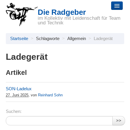
Die Radgeber
Startseite
im Kollektiv mit Leidenschaft für Team
und Technik
Reparaturen
Startseite
>
Schlagworte
>
Allgemein
>
Ladegerät
Räder
Zubehör
Ladegerät
Selbsthilfe
Artikel
Wir
SON-Ladelux
Links
27. Juni 2025
, von
Reinhard Sohn
Suchen:
>>