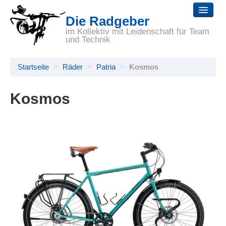
Die Radgeber
Startseite
im Kollektiv mit Leidenschaft für Team
und Technik
Reparaturen
Startseite
>
Räder
>
Patria
>
Kosmos
Räder
Zubehör
Kosmos
Selbsthilfe
Wir
Links