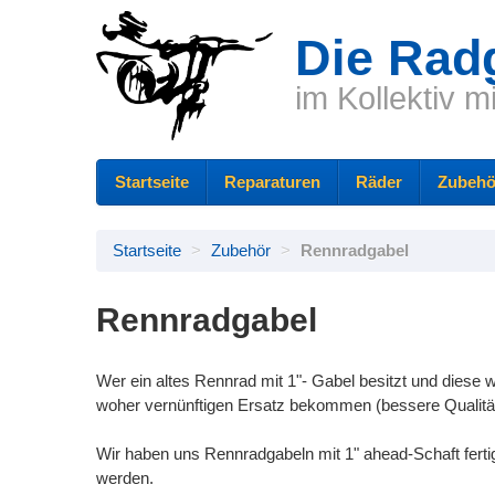
Die Rad
im Kollektiv m
Startseite
Reparaturen
Räder
Zubehö
Startseite
>
Zubehör
>
Rennradgabel
Rennradgabel
Wer ein altes Rennrad mit 1"- Gabel besitzt und diese 
woher vernünftigen Ersatz bekommen (bessere Qualität
Wir haben uns Rennradgabeln mit 1" ahead-Schaft ferti
werden.