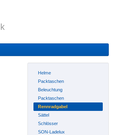
ik
Helme
Packtaschen
Beleuchtung
Packtaschen
Rennradgabel
Sättel
Schlösser
SON-Ladelux